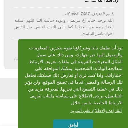
رد: البقاء لله ..........
ياسر الدغيدى, post: 7067 كتب
الله يرحم جدك اخ مرتضى وعودة سالمة الينا اللهم اسكنه
الجنة ونقه من الخطايا كما ينقى الثوب الابيض من الدنس
اخوك ياسر الدغيدى
آمين
نود أن نعلمك باننا وشركاؤنا نقوم بتخزين المعلومات
والوصول إليها عبر جهازك، ومن ذلك على سبيل
يرد
المثال المعرفات الفريدة في ملفات تعريف الارتباط
لمعالجة البيانات الشخصية. يمكنك الموافقة على
اختياراتك، واذا كنت تري او تعارض ذلك فيمكنك تجاهل
تلك الرسالة والمضي قدما فى تصفح الموقع، ولن يؤثر
اضف رد
ذلك في عملية التصفح التي تجريها. لمعرفة مزيد من
التفاصيل، يرجى الاطلاع على سياسة ملفات تعريف
الارتباط الخاصة بنا من خلال
القراءة والاطلاع على المزيد
أوافق