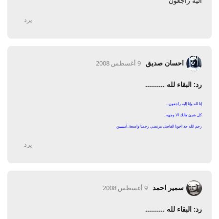
اليه راجعون
يرد
احسان صديق
9 أغسطس 2008
رد: البقاء لله ..........
إنا لله وإنا إليه راجعون...
كل شيئ هالك الا وجهه..
رحم الله جد اخونا الفاضل مرتضي رحمتا واسعة..آمييييين
يرد
سمير احمد
9 أغسطس 2008
رد: البقاء لله ..........