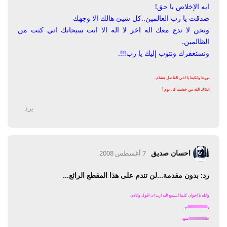
ايه الإخلاص يا حق!
صدقت يا رب العالمين..كل شيئ هالك الا وجهك
ونحن لا ندع معك اله اخر لا اله الا انت سبحانك اني كنت من
الظالمين.
ونستغفرك ونتوب إليك يا رب!!!.
نورتنا وابكيتنا يا اخي الفاضل هشام..
ابكاك الله من خشيته كل يوم !
يرد
احسان صديق
7 أغسطس 2008
رد: بدون مقدمة...لن تندم على هذا المقطع الرائع...
والله يا إخوان كلما استمع اليه اريد ان اقول وانادي
رااااااااااااااااااائع....
خااااااااااااااااااشع..