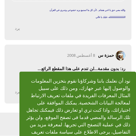
والله معي حق يا اخي هشام ..لأن كل ما استمع يزيد خشوعي وتدبري في القرآن
اللللللللللللللللله عليك يا غالي
يرد
حمزة س
8 أغسطس 2008
رد: بدون مقدمة...لن تندم على هذا المقطع الرائع...
الرابط لم يعمل معي اخي هشام
نود أن نعلمك باننا وشركاؤنا نقوم بتخزين المعلومات
والوصول إليها عبر جهازك، ومن ذلك على سبيل
يرد
المثال المعرفات الفريدة في ملفات تعريف الارتباط
لمعالجة البيانات الشخصية. يمكنك الموافقة على
اختياراتك، واذا كنت تري او تعارض ذلك فيمكنك تجاهل
تلك الرسالة والمضي قدما فى تصفح الموقع، ولن يؤثر
اضف رد
ذلك في عملية التصفح التي تجريها. لمعرفة مزيد من
التفاصيل، يرجى الاطلاع على سياسة ملفات تعريف