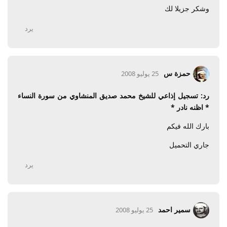
وشكر جزيلا لك
يرد
حمزة س
25 يوليو 2008
رد: تسجيل إذاعي للشيخ محمد صديق المنشاوي من سورة النساء
* اظنه نادر *
بارك الله فيكم
جاري التحميل
يرد
سمير احمد
25 يوليو 2008