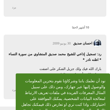
يرد
10 أشهر
لاحقا
احسان صديق
30 يونيو 2009
رد: تسجيل إذاعي للشيخ محمد صديق المنشاوي من سورة النساء
* اظنه نادر *
بارك الله فيك ولك جزيل الشكر على اضفت
وفقكم الله وأسعدكم في الدارين
دمتم بخير
نود أن نعلمك باننا وشركاؤنا نقوم بتخزين المعلومات
والوصول إليها عبر جهازك، ومن ذلك على سبيل
يرد
المثال المعرفات الفريدة في ملفات تعريف الارتباط
لمعالجة البيانات الشخصية. يمكنك الموافقة على
اختياراتك، واذا كنت تري او تعارض ذلك فيمكنك تجاهل