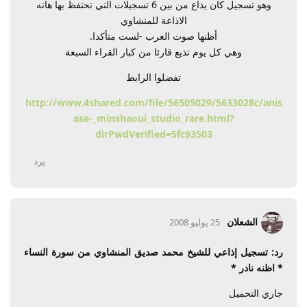
وهو تسجيل كان يذاع من بين 6 تسجيلات التي تحتفظ بها هاته
الاذاعة للمنشاوي
أظنها صوت العرب -لست متأكدا.
وهي كل يوم تذيع قارئا من كبار القراء السبعة
تفضلوا الرابط
http://www.4shared.com/file/56505029/5633028c/anis
ase-_minshaoui_studio_rare.html?
dirPwdVerified=5fc93503
يرد
الشعلان
25 يوليو 2008
رد: تسجيل إذاعي للشيخ محمد صديق المنشاوي من سورة النساء
* اظنه نادر *
جاري التحميل