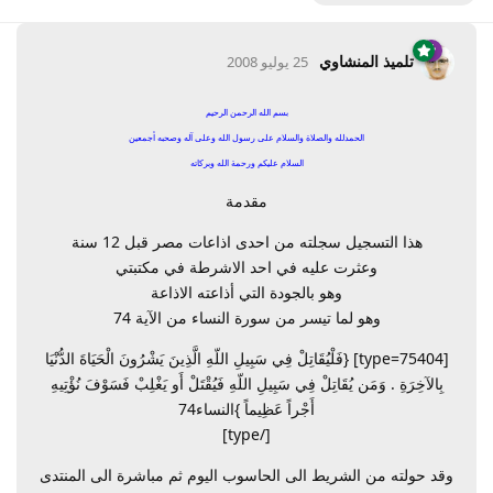
تلميذ المنشاوي
25 يوليو 2008
بسم الله الرحمن الرحيم
الحمدلله والصلاة والسلام على رسول الله وعلى آله وصحبه أجمعين
السلام عليكم ورحمة الله وبركاته
مقدمة
هذا التسجيل سجلته من احدى اذاعات مصر قبل 12 سنة
وعثرت عليه في احد الاشرطة في مكتبتي
وهو بالجودة التي أذاعته الاذاعة
وهو لما تيسر من سورة النساء من الآية 74
[type=75404] {فَلْيُقَاتِلْ فِي سَبِيلِ اللّهِ الَّذِينَ يَشْرُونَ الْحَيَاةَ الدُّنْيَا
بِالآخِرَةِ . وَمَن يُقَاتِلْ فِي سَبِيلِ اللّهِ فَيُقْتَلْ أَو يَغْلِبْ فَسَوْفَ نُؤْتِيهِ
أَجْراً عَظِيماً }النساء74
[/type]
وقد حولته من الشريط الى الحاسوب اليوم ثم مباشرة الى المنتدى