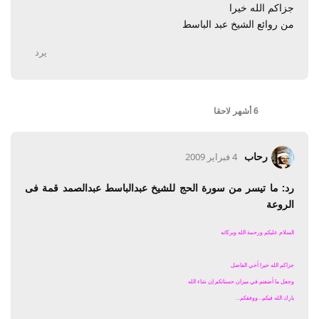
جزاكم الله خيرا
من روائع الشيخ عبد الباسط
يرد
6 أشهر
لاحقا
رحاب
4 فبراير 2009
رد: ما تيسر من سورة الحج للشيخ عبدالباسط عبدالصمد قمة فى
الروعة
السلام عليكم ورحمة الله وبركاته
جزاكم الله خيرا أخي الفاضل
وجعل ما أضفتم في ميزان حسناتكم إن شاء الله
بارك الله فيكم...ووفقكم...