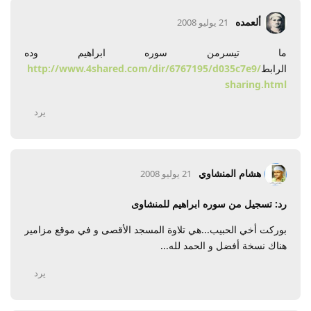
ألعمده
21 يوليو 2008
ما تيسرمن سوره ابراهيم وده
الرابط
http://www.4shared.com/dir/6767195/d035c7e9/
sharing.html
يرد
هشام المنشاوي
21 يوليو 2008
رد: تسجيل من سوره ابراهيم للمنشاوى
بوركت أخي الحبيب...هي تلاوة المسجد الأقصى و في موقع مزامير
هناك نسخة أفضل و الحمد لله...
يرد